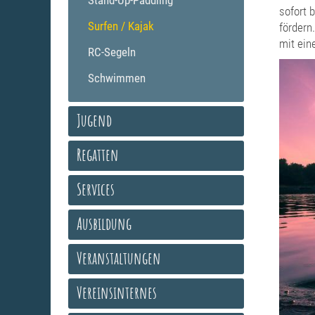
Stand-Up-Paddling
sofort 
Surfen / Kajak
fördern
mit ein
RC-Segeln
Schwimmen
Jugend
Regatten
Services
Ausbildung
Veranstaltungen
Vereinsinternes