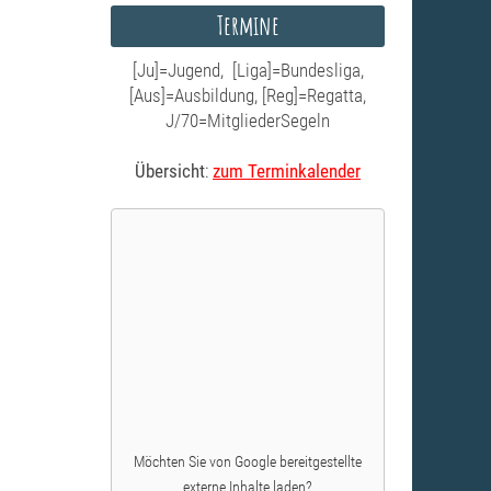
Termine
[Ju]=Jugend, [Liga]=Bundesliga,
[Aus]=Ausbildung, [Reg]=Regatta,
J/70=MitgliederSegeln
Übersicht
:
zum Terminkalender
Möchten Sie von
Google
bereitgestellte
externe Inhalte laden?