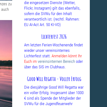
die eingesetzen Dienste (Wetter,
anzes zu
Flickr, Instagram) gilt das ebenfalls,
a auch
sofern die SVWu für den Inhalt
verantwortlich ist. (rechtl. Rahmen:
EU AI-Act Art. 50 KI-VO)
Lichterfest 2026
Am letzten Ferien-Wochenende findet
wieder unser vereinsinternes
Lichterfest statt.
Anmelden könnt Ihr
Euch im
vereinsinternen Bereich
oder
über das SIS im Clubhaus.
Good Will Regatta - Voller Erfolg
Die diesjährige Good Will Regatta war
ein voller Erfolg. Insgesamt über 1000
€ sind als Spende der Mitglieder der
SVWu für die Jugendfeuerwehr