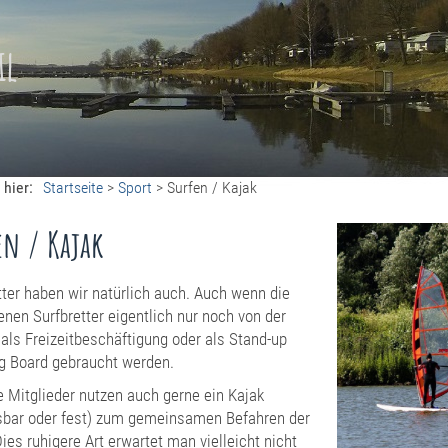
il
 hier:
Startseite
>
Sport
>
Surfen / Kajak
en / Kajak
tter haben wir natürlich auch. Auch wenn die
enen Surfbretter eigentlich nur noch von der
als Freizeitbeschäftigung oder als Stand-up
g Board gebraucht werden.
e Mitglieder nutzen auch gerne ein Kajak
sbar oder fest) zum gemeinsamen Befahren der
Dies ruhigere Art erwartet man vielleicht nicht