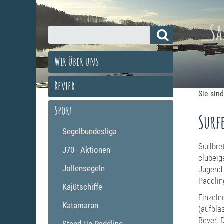
_Sa
Wir über uns
Revier
Sie sind
Sport
Surf
Segelbundesliga
Surfbre
J70 - Aktionen
clubeig
Jollensegeln
Jugend 
Paddlin
Kajütschiffe
Einzeln
Katamaran
(aufbla
Bever. 