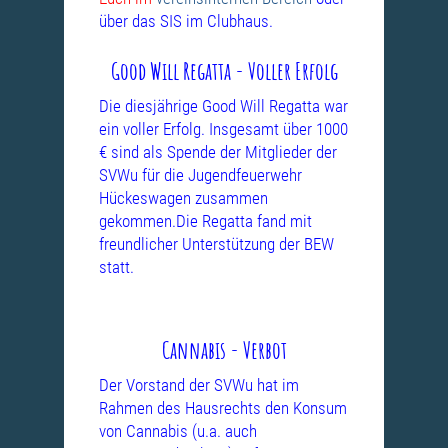
über das SIS im Clubhaus.
Good Will Regatta - Voller Erfolg
Die diesjährige Good Will Regatta war
ein voller Erfolg. Insgesamt über 1000
€ sind als Spende der Mitglieder der
SVWu für die Jugendfeuerwehr
Hückeswagen zusammen
gekommen.Die Regatta fand mit
freundlicher Unterstützung
der BEW
statt.
Cannabis - Verbot
Der Vorstand der SVWu hat im
Rahmen des Hausrechts den Konsum
von
Cannabis (u.a. auch