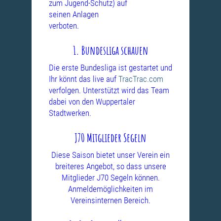
zum Jugend-Schutz) auf
seinen Anlagen
verboten.
1. Bundesliga schauen
Die erste Bundesliga ist gestartet und
Ihr könnt das live auf
TracTrac.com
verfolgen. Unterstützt wird das Team
dabei von den Wuppertaler
Stadtwerken.
J70 Mitglieder Segeln
Diese Saison bietet unser Verein ein
breiteres Angebot, so dass unsere
Mitglieder J70 Segeln können.
Anmeldemöglichkeiten im
Vereinsinternen Bereich.