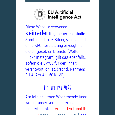
Diese Website verwendet
keinerlei
KI-generierten Inhalte
.
Sämtliche Texte, Bilder, Videos sind
ohne KI-Unterstützung erzeugt. Für
die eingesetzen Dienste (Wetter,
Flickr, Instagram) gilt das ebenfalls,
sofern die SVWu für den Inhalt
verantwortlich ist. (rechtl. Rahmen:
EU AI-Act Art. 50 KI-VO)
Lichterfest 2026
Am letzten Ferien-Wochenende findet
wieder unser vereinsinternes
Lichterfest statt.
Anmelden könnt Ihr
Euch im
vereinsinternen Bereich
oder