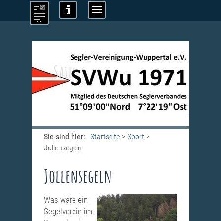
_Sail
Sie sind hier:
Startseite
>
Sport
>
Jollensegeln
Jollensegeln
Was wäre ein
Segelverein im