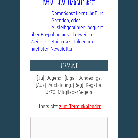
PayPal Bezahlmöglichkeit
Demnächst könnt Ihr Eure
Spenden, oder
Ausleihgebühren, bequem
über Paypal an uns überweisen.
Weitere Details dazu folgen im
nächsten Newsletter.
Termine
[Ju]=Jugend, [Liga]=Bundesliga,
[Aus]=Ausbildung, [Reg]=Regatta,
J/70=MitgliederSegeln
Übersicht
:
zum Terminkalender