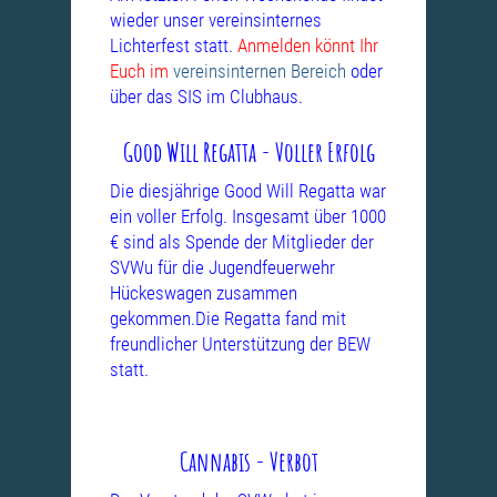
wieder unser vereinsinternes
Lichterfest statt.
Anmelden könnt Ihr
Euch im
vereinsinternen Bereich
oder
über das SIS im Clubhaus.
Good Will Regatta - Voller Erfolg
Die diesjährige Good Will Regatta war
ein voller Erfolg. Insgesamt über 1000
€ sind als Spende der Mitglieder der
SVWu für die Jugendfeuerwehr
Hückeswagen zusammen
gekommen.Die Regatta fand mit
freundlicher Unterstützung
der BEW
statt.
Cannabis - Verbot