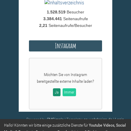
1.528.519
Besucher
3.384.441
Seitenaufrufe
2,21
Seitenaufrufe/Besucher
Instagram
Möchten Sie von
Instagram
bereitgestellte externe Inhalte laden?
Ja
Immer
Powered by
CMSimple
| Template:
ge-webdesign.de
|
Login
Hallo! Könnten wir bitte einige zusätzliche Dienste für
Youtube Videos, Social