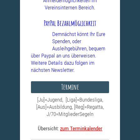
Anmeldemöglichkeiten im
Vereinsinternen Bereich.
PayPal Bezahlmöglichkeit
Demnächst könnt Ihr Eure
Spenden, oder
Ausleihgebühren, bequem
über Paypal an uns überweisen.
Weitere Details dazu folgen im
nächsten Newsletter.
Termine
[Ju]=Jugend, [Liga]=Bundesliga,
[Aus]=Ausbildung, [Reg]=Regatta,
J/70=MitgliederSegeln
Übersicht
:
zum Terminkalender