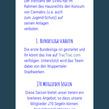
Der Vorstand der SVWu hat im
Rahmen des Hausrechts den Konsum
von
Cannabis (u.a. auch
zum Jugend-Schutz) auf
seinen Anlagen
verboten.
1. Bundesliga schauen
Die erste Bundesliga ist gestartet und
Ihr könnt das live auf
TracTrac.com
verfolgen. Unterstützt wird das Team
dabei von den Wuppertaler
Stadtwerken.
J70 Mitglieder Segeln
Diese Saison bietet unser Verein ein
breiteres Angebot, so dass unsere
Mitglieder J70 Segeln können.