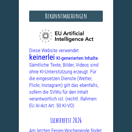
Bekanntmachungen
Diese Website verwendet
keinerlei
KI-generierten Inhalte
.
Sämtliche Texte, Bilder, Videos sind
ohne KI-Unterstützung erzeugt. Für
die eingesetzen Dienste (Wetter,
Flickr, Instagram) gilt das ebenfalls,
sofern die SVWu für den Inhalt
verantwortlich ist. (rechtl. Rahmen:
EU AI-Act Art. 50 KI-VO)
Lichterfest 2026
Am letzten Ferien-Wochenende findet