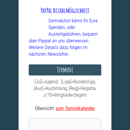
PayPal Bezahlmöglichkeit
Demnächst könnt Ihr Eure
Spenden, oder
Ausleihgebühren, bequem
über Paypal an uns überweisen.
Weitere Details dazu folgen im
nächsten Newsletter.
Termine
[Ju]=Jugend, [Liga]=Bundesliga,
[Aus]=Ausbildung, [Reg]=Regatta,
J/70=MitgliederSegeln
Übersicht
:
zum Terminkalender