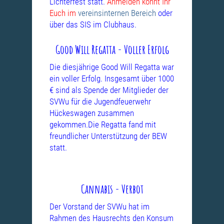
Lichterfest statt.
Anmelden könnt Ihr
Euch im
vereinsinternen Bereich
oder
über das SIS im Clubhaus.
Good Will Regatta - Voller Erfolg
Die diesjährige Good Will Regatta war
ein voller Erfolg. Insgesamt über 1000
€ sind als Spende der Mitglieder der
SVWu für die Jugendfeuerwehr
Hückeswagen zusammen
gekommen.Die Regatta fand mit
freundlicher Unterstützung
der BEW
statt.
Cannabis - Verbot
Der Vorstand der SVWu hat im
Rahmen des Hausrechts den Konsum