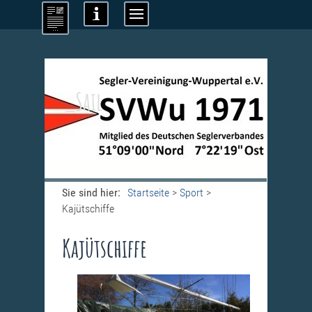
_Sail
Sie sind hier:
Startseite
>
Sport
>
Kajütschiffe
Kajütschiffe