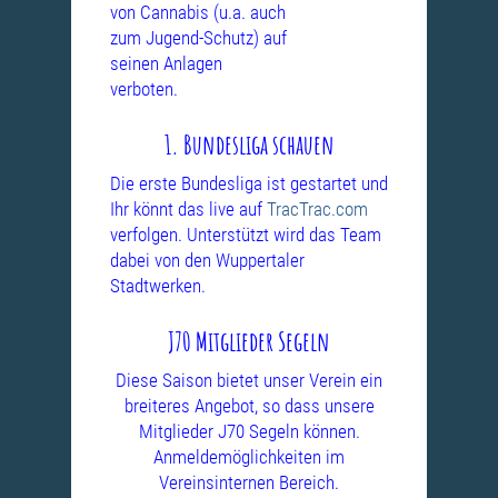
von
Cannabis (u.a. auch
zum Jugend-Schutz) auf
seinen Anlagen
verboten.
1. Bundesliga schauen
Die erste Bundesliga ist gestartet und
Ihr könnt das live auf
TracTrac.com
verfolgen. Unterstützt wird das Team
dabei von den Wuppertaler
Stadtwerken.
J70 Mitglieder Segeln
Diese Saison bietet unser Verein ein
breiteres Angebot, so dass unsere
Mitglieder J70 Segeln können.
Anmeldemöglichkeiten im
Vereinsinternen Bereich.