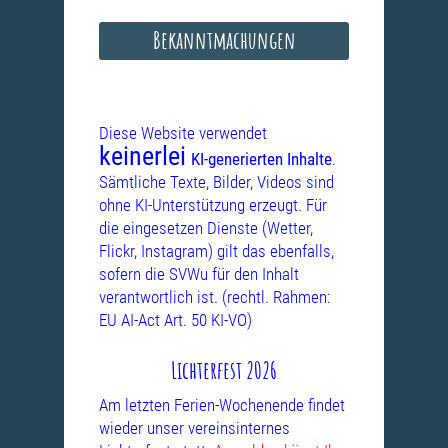
Bekanntmachungen
Diese Website verwendet
keinerlei
KI-generierten Inhalte
.
Sämtliche Texte, Bilder, Videos sind
ohne KI-Unterstützung erzeugt. Für
die eingesetzen Dienste (Wetter,
Flickr, Instagram) gilt das ebenfalls,
sofern die SVWu für den Inhalt
verantwortlich ist. (rechtl. Rahmen:
EU AI-Act Art. 50 KI-VO)
Lichterfest 2026
Am letzten Ferien-Wochenende findet
wieder unser vereinsinternes