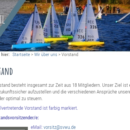
il
 hier:
Startseite
>
Wir über uns
>
Vorstand
tand
stand besteht insgesamt zur Zeit aus 18 Mitgliedern. Unser Ziel ist
zukunftssicher aufzustellen und die verschiedenen Ansprüche unser
der optimal zu steuern.
llvertretende Vorstand ist farbig markiert.
tandsvorsitzender/e:
eMail:
vorsitz@svwu.de