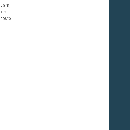
st am,
r im
 heute