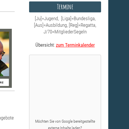
Termine
[Ju]=Jugend, [Liga]=Bundesliga,
[Aus]=Ausbildung, [Reg]=Regatta,
J/70=MitgliederSegeln
Übersicht
:
zum Terminkalender
ngebote
Möchten Sie von
Google
bereitgestellte
externe Inhalte laden?