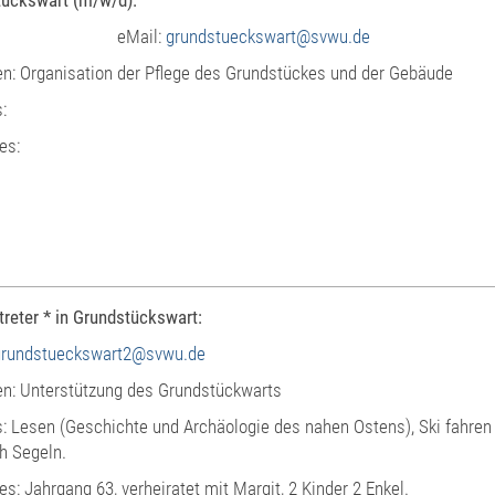
tückswart (m/w/d):
eMail:
grundstueckswart@svwu.de
n: Organisation der Pflege des Grundstückes und der Gebäude
:
es:
rtreter * in Grundstückswart:
grundstueckswart2@svwu.de
n: Unterstützung des Grundstückwarts
: Lesen (Geschichte und Archäologie des nahen Ostens), Ski fahren
ch Segeln.
es: Jahrgang 63, verheiratet mit Margit, 2 Kinder 2 Enkel.