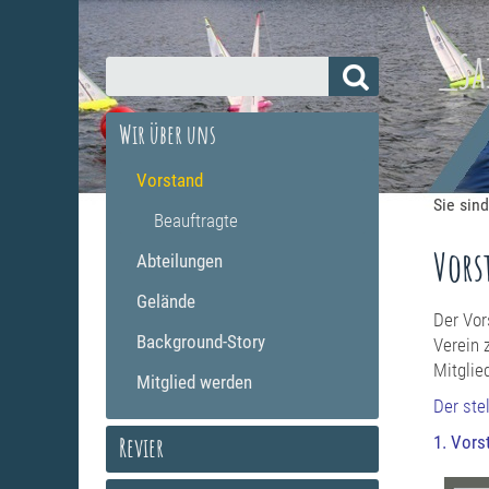
_Sa
Wir über uns
Vorstand
Sie sind
Beauftragte
Vors
Abteilungen
Gelände
Der Vor
Background-Story
Verein 
Mitglie
Mitglied werden
Der ste
Revier
1. Vors