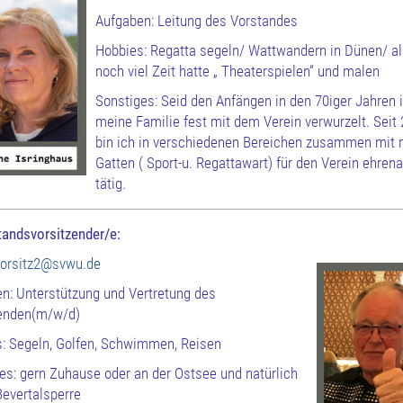
Aufgaben: Leitung des Vorstandes
Hobbies: Regatta segeln/ Wattwandern in Dünen/ al
noch viel Zeit hatte „ Theaterspielen“ und malen
Sonstiges: Seid den Anfängen in den 70iger Jahren i
meine Familie fest mit dem Verein verwurzelt. Seit
bin ich in verschiedenen Bereichen zusammen mit
Gatten ( Sport-u. Regattawart) für den Verein ehren
tätig.
tandsvorsitzender/e:
vorsitz2@svwu.de
n: Unterstützung und Vertretung des
zenden(m/w/d)
: Segeln, Golfen, Schwimmen, Reisen
es: gern Zuhause oder an der Ostsee und natürlich
Bevertalsperre