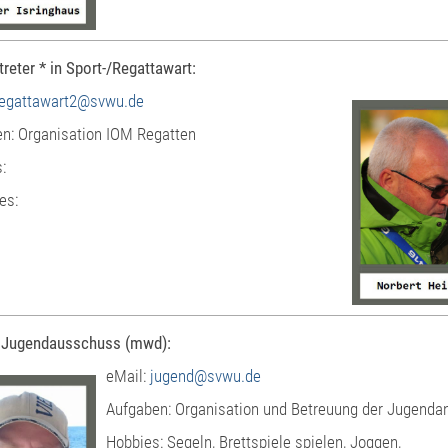
treter * in Sport-/Regattawart:
regattawart2@svwu.de
n: Organisation IOM Regatten
:
es:
z Jugendausschuss (mwd):
eMail:
jugend@svwu.de
Aufgaben: Organisation und Betreuung der Jugenda
Hobbies: Segeln, Brettspiele spielen, Joggen,