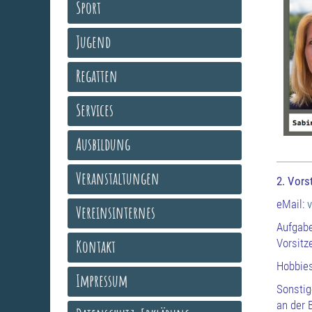
Sport
Jugend
Regatten
Services
Ausbildung
Veranstaltungen
2. Vors
eMail:
Vereinsinternes
Aufgabe
Kontakt
Vorsit
Hobbies
Impressum
Sonstig
an der 