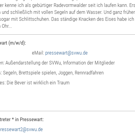
er kenne ich als gebürtiger Radevormwalder seit ich laufen kann. Er
 und schließlich mit vollen Segeln auf dem Wasser. Und ganz frühe
sogar mit Schlittschuhen. Das ständige Knacken des Eises habe ich
 Ohr...
art (m/w/d):
eMail:
pressewart@svwu.de
n: Außendarstellung der SVWu, Information der Mitglieder
: Segeln, Brettspiele spielen, Joggen, Rennradfahren
es: Die Bever ist wirklich ein Traum
treter * in Pressewart:
pressewart2@svwu.de