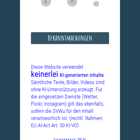
Bekanntmachungen
Diese Website verwendet
keinerlei
KI-generierten Inhalte
.
Sämtliche Texte, Bilder, Videos sind
ohne KI-Unterstützung erzeugt. Für
die eingesetzen Dienste (Wetter,
Flickr, Instagram) gilt das ebenfalls,
sofern die SVWu für den Inhalt
verantwortlich ist. (rechtl. Rahmen:
EU AI-Act Art. 50 KI-VO)