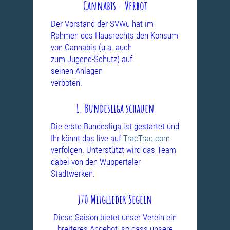
Cannabis - Verbot
Der Vorstand der SVWu hat im
Rahmen des Hausrechts den Konsum
von
Cannabis (u.a. auch
zum Jugend-Schutz) auf
seinen Anlagen
verboten.
1. Bundesliga schauen
Die erste Bundesliga ist gestartet und
Ihr könnt das live auf
TracTrac.com
verfolgen. Unterstützt wird das Team
dabei von den Wuppertaler
Stadtwerken.
J70 Mitglieder Segeln
Diese Saison bietet unser Verein ein
breiteres Angebot, so dass unsere