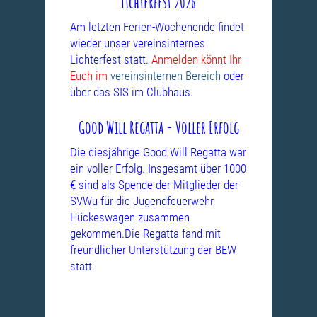
Lichterfest 2026
Am letzten Ferien-Wochenende findet
wieder unser vereinsinternes
Lichterfest statt.
Anmelden könnt Ihr
Euch im
vereinsinternen Bereich
oder
über das SIS im Clubhaus.
Good Will Regatta - Voller Erfolg
Die diesjährige Good Will Regatta war
ein voller Erfolg. Insgesamt über 1000
€ sind als Spende der Mitglieder der
SVWu für die Jugendfeuerwehr
Hückeswagen zusammen
gekommen.Die Regatta fand mit
freundlicher Unterstützung
der BEW
statt.