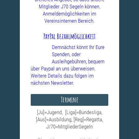
Mitglieder J70 Segeln können.
Anmeldemöglichkeiten im
Vereinsinternen Bereich.
PayPal Bezahlmöglichkeit
Demnächst könnt Ihr Eure
Spenden, oder
Ausleihgebühren, bequem
über Paypal an uns überweisen.
Weitere Details dazu folgen im
nächsten Newsletter.
Termine
[Ju]=Jugend, [Liga]=Bundesliga,
[Aus]=Ausbildung, [Reg]=Regatta,
J/70=MitgliederSegeln