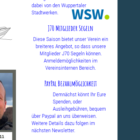
dabei von den Wuppertaler
Stadtwerken.
J70 Mitglieder Segeln
Diese Saison bietet unser Verein ein
breiteres Angebot, so dass unsere
Mitglieder J70 Segeln können.
Anmeldemöglichkeiten im
Vereinsinternen Bereich.
PayPal Bezahlmöglichkeit
Demnächst könnt Ihr Eure
Spenden, oder
Ausleihgebühren, bequem
über Paypal an uns überweisen.
Weitere Details dazu folgen im
nächsten Newsletter.