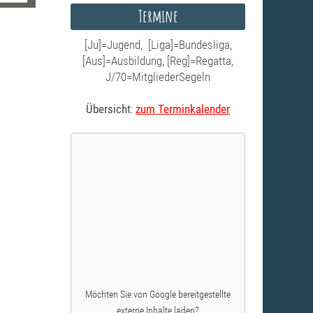
Termine
[Ju]=Jugend, [Liga]=Bundesliga,
[Aus]=Ausbildung, [Reg]=Regatta,
J/70=MitgliederSegeln
Übersicht
:
zum Terminkalender
Möchten Sie von
Google
bereitgestellte
externe Inhalte laden?