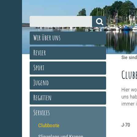
_Sa
Wir über uns
Revier
Sie sind
Sport
Club
Jugend
Hier wo
Regatten
uns hab
immer i
Services
J-70
Clubboote
Slipanlage und Kranen