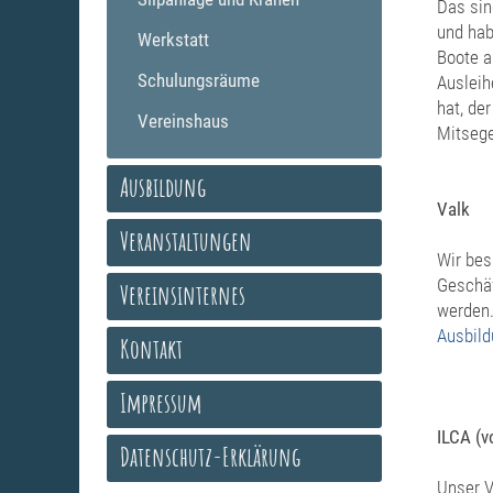
Das sin
und hab
Werkstatt
Boote a
Schulungsräume
Ausleih
hat, de
Vereinshaus
Mitsege
Ausbildung
Valk
Veranstaltungen
Wir bes
Geschäf
Vereinsinternes
werden.
Ausbil
Kontakt
Impressum
ILCA (v
Datenschutz-Erklärung
Unser V