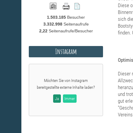
Diese o
Binnenr
1.503.185
Besucher
sich di
3.332.998
Seitenaufrufe
Bootsty
2,22
Seitenaufrufe/Besucher
finden.
Instagram
Optimis
Dieser 
Allzwec
Möchten Sie von
Instagram
heranzu
bereitgestellte externe Inhalte laden?
und tro
Ja
Immer
gut erl
"Gescho
Vereins