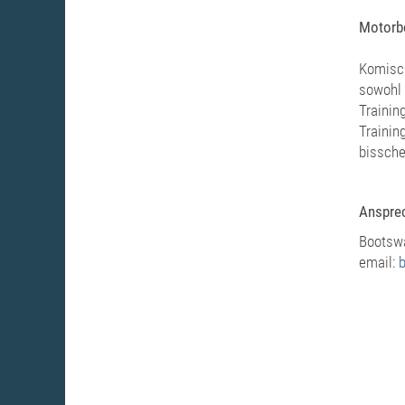
Motorb
Komisch
sowohl 
Trainin
Trainin
bissche
Anspre
Bootsw
email: