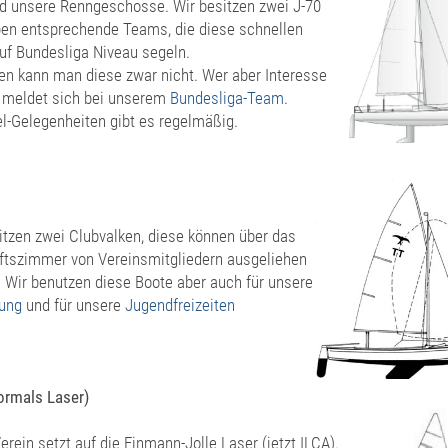
d unsere Renngeschosse. Wir besitzen zwei J-70
en entsprechende Teams, die diese schnellen
uf Bundesliga Niveau segeln.
en kann man diese zwar nicht. Wer aber Interesse
r meldet sich bei unserem
Bundesliga-Team
.
l-Gelegenheiten gibt es regelmäßig.
itzen zwei Clubvalken, diese können über das
tszimmer von Vereinsmitgliedern ausgeliehen
 Wir benutzen diese Boote aber auch für unsere
dung
und für unsere
Jugendfreizeiten
ormals Laser)
erein setzt auf die Einmann-Jolle Laser (jetzt ILCA).