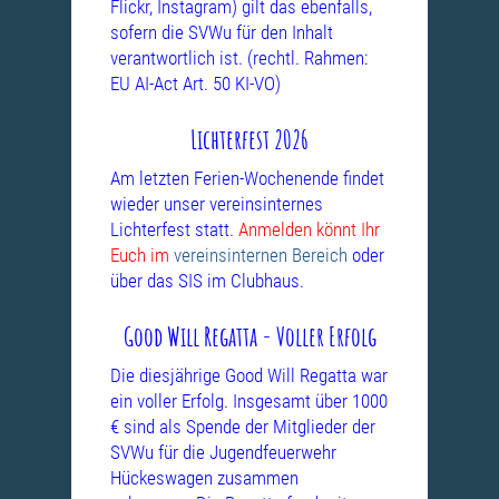
Flickr, Instagram) gilt das ebenfalls,
sofern die SVWu für den Inhalt
verantwortlich ist. (rechtl. Rahmen:
EU AI-Act Art. 50 KI-VO)
Lichterfest 2026
Am letzten Ferien-Wochenende findet
wieder unser vereinsinternes
Lichterfest statt.
Anmelden könnt Ihr
Euch im
vereinsinternen Bereich
oder
über das SIS im Clubhaus.
Good Will Regatta - Voller Erfolg
Die diesjährige Good Will Regatta war
ein voller Erfolg. Insgesamt über 1000
€ sind als Spende der Mitglieder der
SVWu für die Jugendfeuerwehr
Hückeswagen zusammen