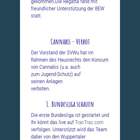
gekommen.Die Regatta fand mit
freundlicher Unterstützung
der BEW
statt.
Cannabis - Verbot
Der Vorstand der SVWu hat im
Rahmen des Hausrechts den Konsum
von
Cannabis (u.a. auch
zum Jugend-Schutz) auf
seinen Anlagen
verboten.
1. Bundesliga schauen
Die erste Bundesliga ist gestartet und
Ihr könnt das live auf
TracTrac.com
verfolgen. Unterstützt wird das Team
dabei von den Wuppertaler