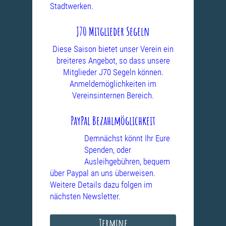
Stadtwerken.
J70 Mitglieder Segeln
Diese Saison bietet unser Verein ein
breiteres Angebot, so dass unsere
Mitglieder J70 Segeln können.
Anmeldemöglichkeiten im
Vereinsinternen Bereich.
PayPal Bezahlmöglichkeit
Demnächst könnt Ihr Eure
Spenden, oder
Ausleihgebühren, bequem
über Paypal an uns überweisen.
Weitere Details dazu folgen im
nächsten Newsletter.
Termine