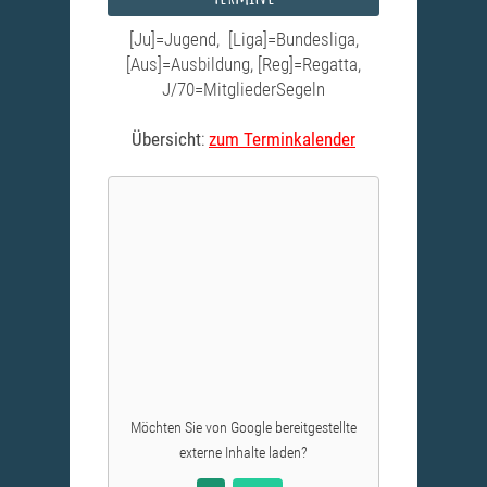
[Ju]=Jugend, [Liga]=Bundesliga,
[Aus]=Ausbildung, [Reg]=Regatta,
J/70=MitgliederSegeln
Übersicht
:
zum Terminkalender
Möchten Sie von
Google
bereitgestellte
externe Inhalte laden?