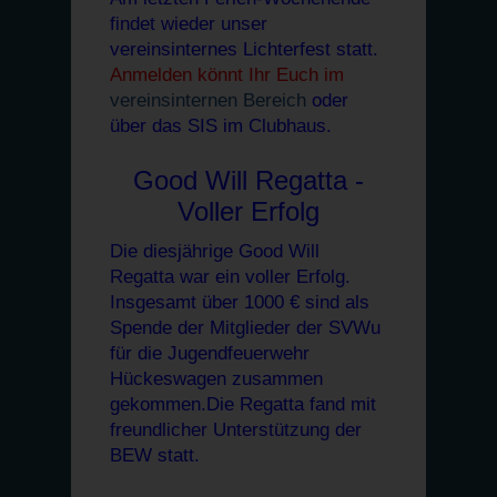
findet wieder unser
vereinsinternes Lichterfest statt.
Anmelden könnt Ihr Euch im
vereinsinternen Bereich
oder
über das SIS im Clubhaus.
Good Will Regatta -
Voller Erfolg
Die diesjährige Good Will
Regatta war ein voller Erfolg.
Insgesamt über 1000 € sind als
Spende der Mitglieder der SVWu
für die Jugendfeuerwehr
Hückeswagen zusammen
gekommen.Die Regatta fand mit
freundlicher Unterstützung
der
BEW statt.