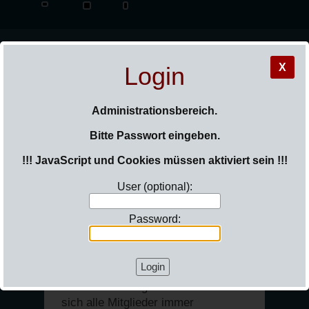
X
Login
_Sail
Administrationsbereich.
Bitte Passwort eingeben.
!!! JavaScript und Cookies müssen aktiviert sein !!!
User (optional):
Sie sind hier:
Login
Password:
Ansegeln
direkt zu aktuellen Bilder springen
Nach einem langen Winter freuen
sich alle Mitglieder immer