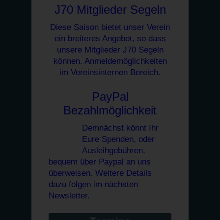
J70 Mitglieder Segeln
Diese Saison bietet unser Verein
ein breiteres Angebot, so dass
unsere Mitglieder J70 Segeln
können. Anmeldemöglichkeiten
im Vereinsinternen Bereich.
PayPal
Bezahlmöglichkeit
Demnächst könnt Ihr
Eure Spenden, oder
Ausleihgebühren,
bequem über Paypal an uns
überweisen. Weitere Details
dazu folgen im nächsten
Newsletter.