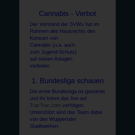
Cannabis - Verbot
Der Vorstand der SVWu hat im
Rahmen des Hausrechts den
Konsum von
Cannabis (u.a. auch
zum Jugend-Schutz)
auf seinen Anlagen
verboten.
1. Bundesliga schauen
Die erste Bundesliga ist gestartet
und Ihr könnt das live auf
TracTrac.com
verfolgen.
Unterstützt wird das Team dabei
von den Wuppertaler
Stadtwerken.