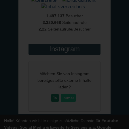
1.497.137
Besucher
3.320.668
Seitenaufrufe
2,22
Seitenaufrufe/Besucher
Instagram
Möchten Sie von
Instagram
bereitgestellte externe Inhalte
laden?
Ja
Immer
Hallo! Könnten wir bitte einige zusätzliche Dienste für
Youtube
Powered by
CMSimple
| Template:
ge-webdesign.de
|
Login
Videos, Social Media & Erweiterte Services u.a. Google