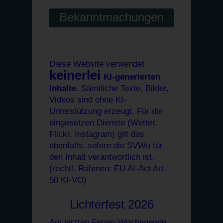
Bekanntmachungen
Diese Website verwendet
keinerlei
KI-generierten
Inhalte
. Sämtliche Texte, Bilder,
Videos sind ohne KI-
Unterstützung erzeugt. Für die
eingesetzen Dienste (Wetter,
Flickr, Instagram) gilt das
ebenfalls, sofern die SVWu für
den Inhalt verantwortlich ist.
(rechtl. Rahmen: EU AI-Act Art.
50 KI-VO)
Lichterfest 2026
Am letzten Ferien-Wochenende