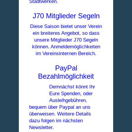
Stadtwerken.
J70 Mitglieder Segeln
Diese Saison bietet unser Verein
ein breiteres Angebot, so dass
unsere Mitglieder J70 Segeln
können. Anmeldemöglichkeiten
im Vereinsinternen Bereich.
PayPal
Bezahlmöglichkeit
Demnächst könnt Ihr
Eure Spenden, oder
Ausleihgebühren,
bequem über Paypal an uns
überweisen. Weitere Details
dazu folgen im nächsten
Newsletter.