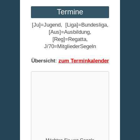
Termine
[Ju]=Jugend, [Liga]=Bundesliga,
[Aus]=Ausbildung,
[Reg]=Regatta,
J/70=MitgliederSegeln
Übersicht
:
zum Terminkalender
Möchten Sie von
Google