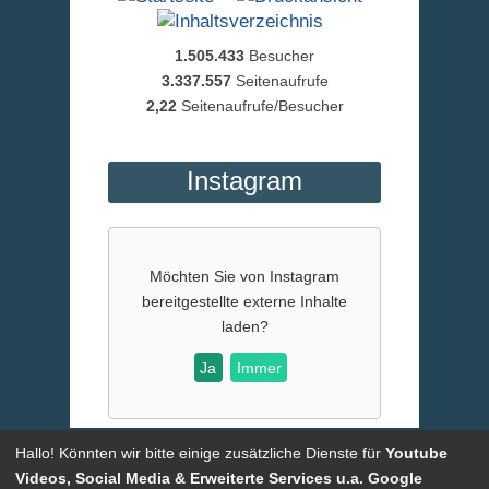
1.505.433
Besucher
3.337.557
Seitenaufrufe
2,22
Seitenaufrufe/Besucher
Instagram
Möchten Sie von
Instagram
bereitgestellte externe Inhalte
laden?
Ja
Immer
Hallo! Könnten wir bitte einige zusätzliche Dienste für
Youtube
Powered by
CMSimple
| Template:
ge-webdesign.de
|
Login
Videos, Social Media & Erweiterte Services u.a. Google