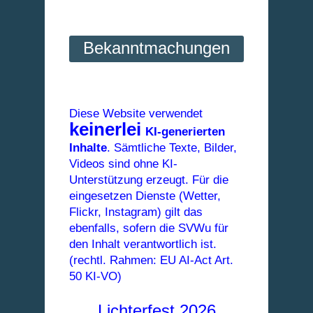
Bekanntmachungen
Diese Website verwendet
keinerlei
KI-generierten
Inhalte
. Sämtliche Texte, Bilder,
Videos sind ohne KI-
Unterstützung erzeugt. Für die
eingesetzen Dienste (Wetter,
Flickr, Instagram) gilt das
ebenfalls, sofern die SVWu für
den Inhalt verantwortlich ist.
(rechtl. Rahmen: EU AI-Act Art.
50 KI-VO)
Lichterfest 2026