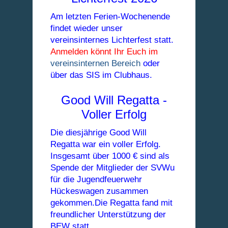
Am letzten Ferien-Wochenende
findet wieder unser
vereinsinternes Lichterfest statt.
Anmelden könnt Ihr Euch im
vereinsinternen Bereich
oder
über das SIS im Clubhaus.
Good Will Regatta -
Voller Erfolg
Die diesjährige Good Will
Regatta war ein voller Erfolg.
Insgesamt über 1000 € sind als
Spende der Mitglieder der SVWu
für die Jugendfeuerwehr
Hückeswagen zusammen
gekommen.Die Regatta fand mit
freundlicher Unterstützung
der
BEW statt.