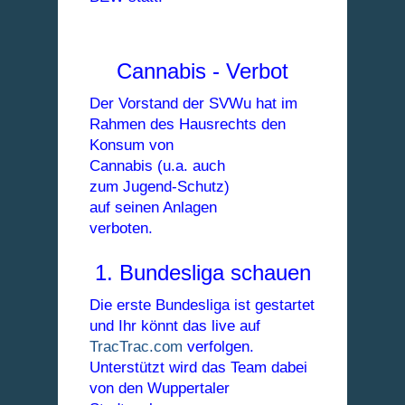
Cannabis - Verbot
Der Vorstand der SVWu hat im
Rahmen des Hausrechts den
Konsum von
Cannabis (u.a. auch
zum Jugend-Schutz)
auf seinen Anlagen
verboten.
1. Bundesliga schauen
Die erste Bundesliga ist gestartet
und Ihr könnt das live auf
TracTrac.com
verfolgen.
Unterstützt wird das Team dabei
von den Wuppertaler