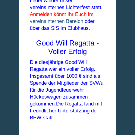
findet wieder unser
vereinsinternes Lichterfest statt.
Anmelden könnt Ihr Euch im
vereinsinternen Bereich
oder
über das SIS im Clubhaus.
Good Will Regatta -
Voller Erfolg
Die diesjährige Good Will
Regatta war ein voller Erfolg.
Insgesamt über 1000 € sind als
Spende der Mitglieder der SVWu
für die Jugendfeuerwehr
Hückeswagen zusammen
gekommen.Die Regatta fand mit
freundlicher Unterstützung
der
BEW statt.