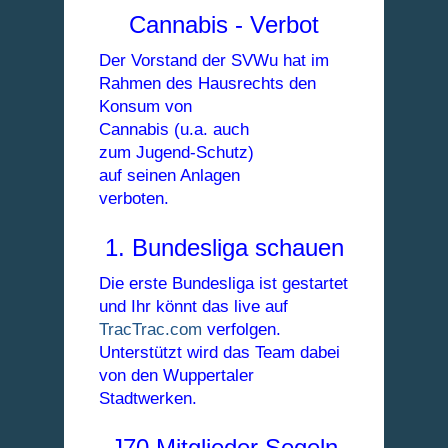
Cannabis - Verbot
Der Vorstand der SVWu hat im
Rahmen des Hausrechts den
Konsum von
Cannabis (u.a. auch
zum Jugend-Schutz)
auf seinen Anlagen
verboten.
1. Bundesliga schauen
Die erste Bundesliga ist gestartet
und Ihr könnt das live auf
TracTrac.com
verfolgen.
Unterstützt wird das Team dabei
von den Wuppertaler
Stadtwerken.
J70 Mitglieder Segeln