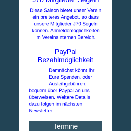
Diese Saison bietet unser Verein
ein breiteres Angebot, so dass
unsere Mitglieder J70 Segeln
können. Anmeldemöglichkeiten
im Vereinsinternen Bereich.
PayPal
Bezahlmöglichkeit
Demnächst könnt Ihr
Eure Spenden, oder
Ausleihgebühren,
bequem über Paypal an uns
überweisen. Weitere Details
dazu folgen im nächsten
Newsletter.
Termine