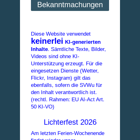
Bekanntmachungen
Diese Website verwendet
keinerlei
KI-generierten
Inhalte
. Sämtliche Texte, Bilder,
Videos sind ohne KI-
Unterstützung erzeugt. Für die
eingesetzen Dienste (Wetter,
Flickr, Instagram) gilt das
ebenfalls, sofern die SVWu für
den Inhalt verantwortlich ist.
(rechtl. Rahmen: EU AI-Act Art.
50 KI-VO)
Lichterfest 2026
Am letzten Ferien-Wochenende