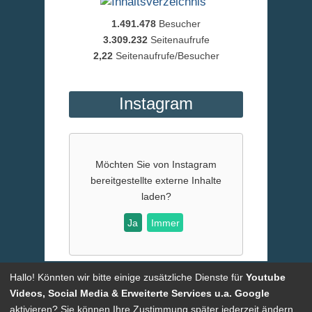
1.491.478
Besucher
3.309.232
Seitenaufrufe
2,22
Seitenaufrufe/Besucher
Instagram
Möchten Sie von
Instagram
bereitgestellte externe Inhalte
laden?
Ja
Immer
Hallo! Könnten wir bitte einige zusätzliche Dienste für
Youtube
Powered by
CMSimple
| Template:
ge-webdesign.de
|
Login
Videos, Social Media & Erweiterte Services u.a. Google
aktivieren? Sie können Ihre Zustimmung später jederzeit ändern