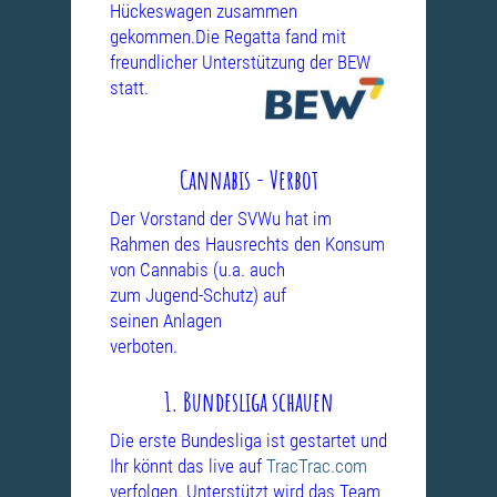
Hückeswagen zusammen
gekommen.Die Regatta fand mit
freundlicher Unterstützung
der BEW
statt.
Cannabis - Verbot
Der Vorstand der SVWu hat im
Rahmen des Hausrechts den Konsum
von
Cannabis (u.a. auch
zum Jugend-Schutz) auf
seinen Anlagen
verboten.
1. Bundesliga schauen
Die erste Bundesliga ist gestartet und
Ihr könnt das live auf
TracTrac.com
verfolgen. Unterstützt wird das Team