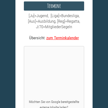
Termine
[Ju]=Jugend, [Liga]=Bundesliga,
[Aus]=Ausbildung, [Reg]=Regatta,
J/70=MitgliederSegeln
Übersicht
:
zum Terminkalender
Möchten Sie von
Google
bereitgestellte
externe Inhalte laden?