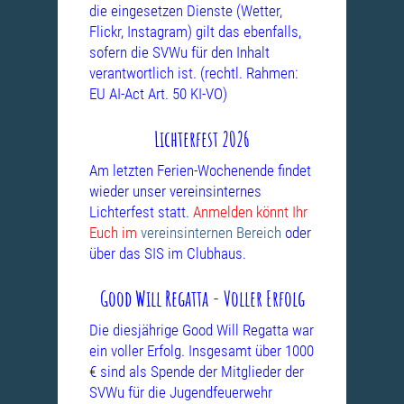
die eingesetzen Dienste (Wetter,
Flickr, Instagram) gilt das ebenfalls,
sofern die SVWu für den Inhalt
verantwortlich ist. (rechtl. Rahmen:
EU AI-Act Art. 50 KI-VO)
Lichterfest 2026
Am letzten Ferien-Wochenende findet
wieder unser vereinsinternes
Lichterfest statt.
Anmelden könnt Ihr
Euch im
vereinsinternen Bereich
oder
über das SIS im Clubhaus.
Good Will Regatta - Voller Erfolg
Die diesjährige Good Will Regatta war
ein voller Erfolg. Insgesamt über 1000
€ sind als Spende der Mitglieder der
SVWu für die Jugendfeuerwehr