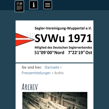
_Sail
Sie sind hier:
Startseite
>
Pressemitteilungen
>
Archiv
Archiv