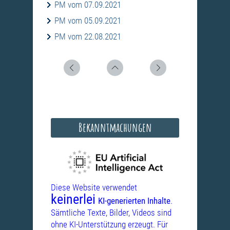
PM vom 07.09.2021
PM vom 05.09.2021
PM vom 22.08.2021
Bekanntmachungen
Diese Website verwendet
keinerlei
KI-generierten Inhalte
.
Sämtliche Texte, Bilder, Videos sind
ohne KI-Unterstützung erzeugt. Für