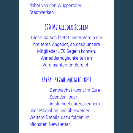
dabei von den Wuppertaler
Stadtwerken.
J70 Mitglieder Segeln
Diese Saison bietet unser Verein ein
breiteres Angebot, so dass unsere
Mitglieder J70 Segeln können.
Anmeldemöglichkeiten im
Vereinsinternen Bereich.
PayPal Bezahlmöglichkeit
Demnächst könnt Ihr Eure
Spenden, oder
Ausleihgebühren, bequem
über Paypal an uns überweisen.
Weitere Details dazu folgen im
nächsten Newsletter.