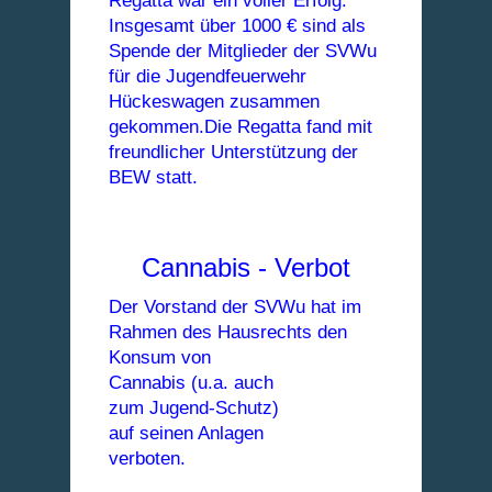
Regatta war ein voller Erfolg.
Insgesamt über 1000 € sind als
Spende der Mitglieder der SVWu
für die Jugendfeuerwehr
Hückeswagen zusammen
gekommen.Die Regatta fand mit
freundlicher Unterstützung
der
BEW statt.
Cannabis - Verbot
Der Vorstand der SVWu hat im
Rahmen des Hausrechts den
Konsum von
Cannabis (u.a. auch
zum Jugend-Schutz)
auf seinen Anlagen
verboten.