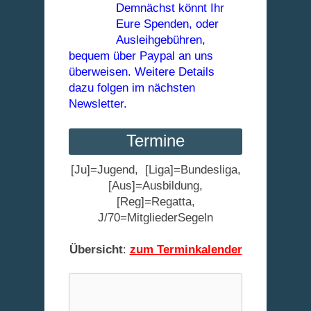
Demnächst könnt Ihr
Eure Spenden, oder
Ausleihgebühren,
bequem über Paypal an uns
überweisen. Weitere Details
dazu folgen im nächsten
Newsletter.
Termine
[Ju]=Jugend, [Liga]=Bundesliga,
[Aus]=Ausbildung,
[Reg]=Regatta,
J/70=MitgliederSegeln
Übersicht
:
zum Terminkalender