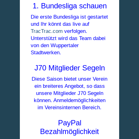
1. Bundesliga schauen
Die erste Bundesliga ist gestartet
und Ihr könnt das live auf
TracTrac.com
verfolgen.
Unterstützt wird das Team dabei
von den Wuppertaler
Stadtwerken.
J70 Mitglieder Segeln
Diese Saison bietet unser Verein
ein breiteres Angebot, so dass
unsere Mitglieder J70 Segeln
können. Anmeldemöglichkeiten
im Vereinsinternen Bereich.
PayPal
Bezahlmöglichkeit