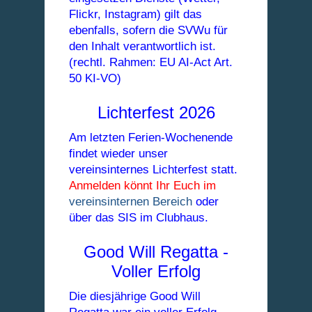
Flickr, Instagram) gilt das
ebenfalls, sofern die SVWu für
den Inhalt verantwortlich ist.
(rechtl. Rahmen: EU AI-Act Art.
50 KI-VO)
Lichterfest 2026
Am letzten Ferien-Wochenende
findet wieder unser
vereinsinternes Lichterfest statt.
Anmelden könnt Ihr Euch im
vereinsinternen Bereich
oder
über das SIS im Clubhaus.
Good Will Regatta -
Voller Erfolg
Die diesjährige Good Will