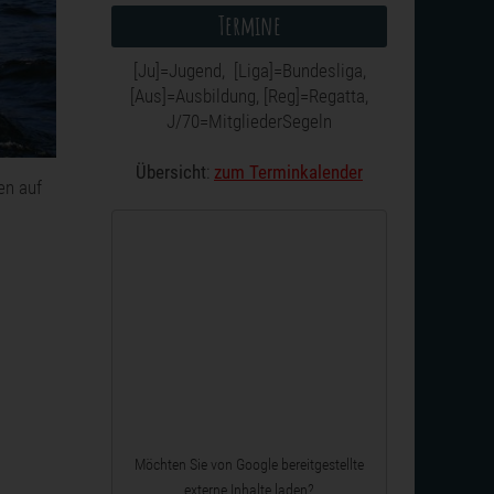
Termine
[Ju]=Jugend, [Liga]=Bundesliga,
[Aus]=Ausbildung, [Reg]=Regatta,
J/70=MitgliederSegeln
Übersicht
:
zum Terminkalender
en auf
Möchten Sie von
Google
bereitgestellte
externe Inhalte laden?