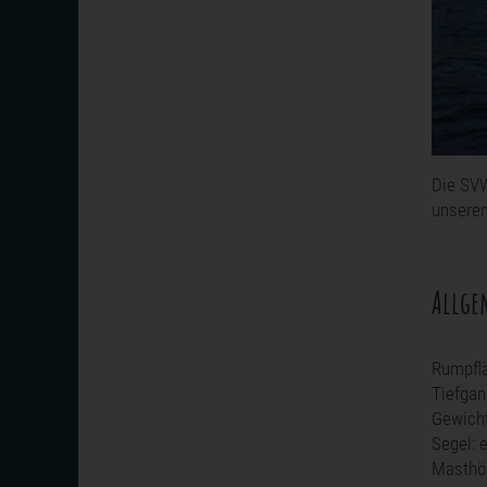
Die SVW
unserem
Allgem
Rumpfl
Tiefga
Gewicht
Segel: 
Masthö