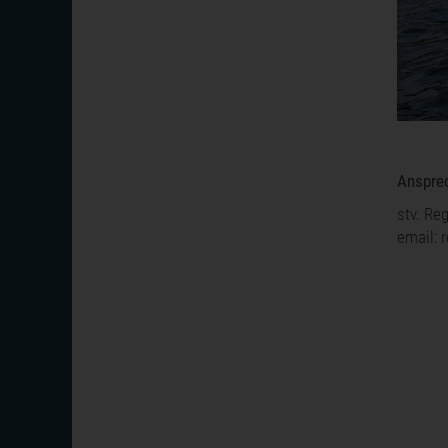
Ansprec
stv. Re
email: