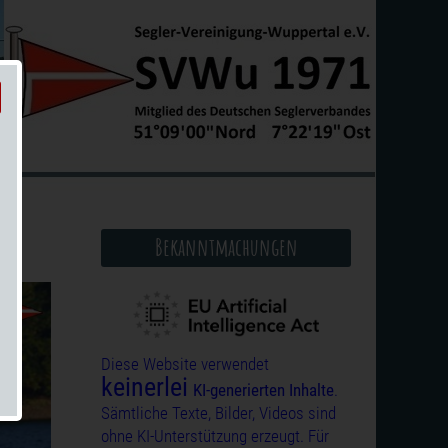
Bekanntmachungen
Diese Website verwendet
keinerlei
KI-generierten Inhalte
.
Sämtliche Texte, Bilder, Videos sind
ohne KI-Unterstützung erzeugt. Für