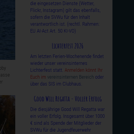
die eingesetzen Dienste (Wetter,
Flickr, Instagram) gilt das ebenfalls,
sofern die SVWu für den Inhalt
verantwortlich ist. (rechtl. Rahmen:
EU AI-Act Art. 50 KI-VO)
Lichterfest 2026
Am letzten Ferien-Wochenende findet
wieder unser vereinsinternes
bby
Lichterfest statt.
Anmelden könnt Ihr
lasse
Euch im
vereinsinternen Bereich
oder
er
über das SIS im Clubhaus.
Good Will Regatta - Voller Erfolg
Die diesjährige Good Will Regatta war
ein voller Erfolg. Insgesamt über 1000
€ sind als Spende der Mitglieder der
SVWu für die Jugendfeuerwehr