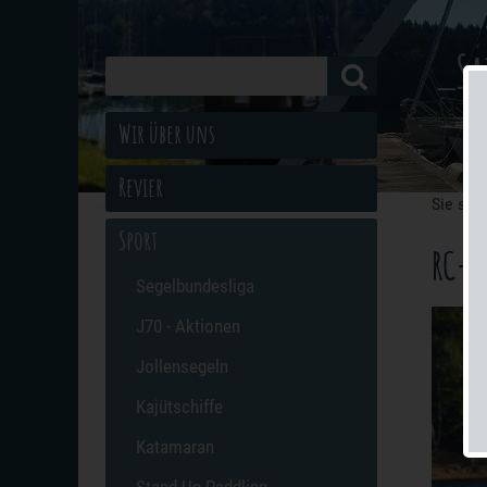
_Sa
Wir über uns
Revier
Sie sind
Sport
RC-S
Segelbundesliga
J70 - Aktionen
Jollensegeln
Kajütschiffe
Katamaran