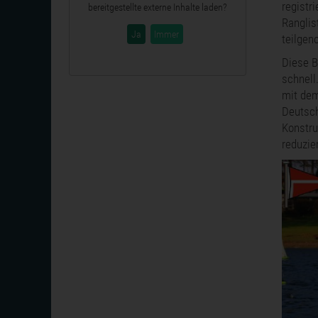
registr
bereitgestellte externe Inhalte laden?
Ranglis
Ja
Immer
teilge
Diese B
schnell
mit dem
Deutsch
Konstru
reduzie