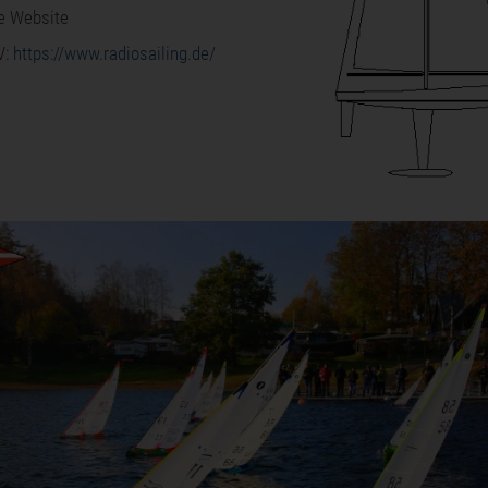
le Website
V:
https://www.radiosailing.de/