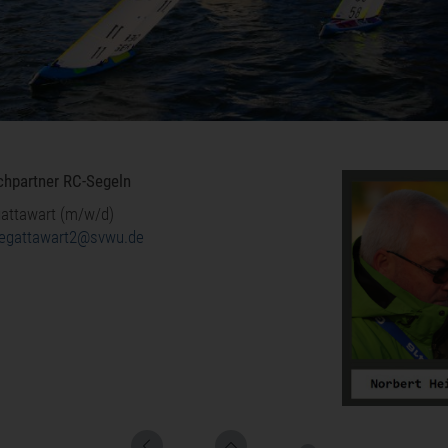
hpartner RC-Segeln
gattawart (m/w/d)
regattawart2@svwu.de