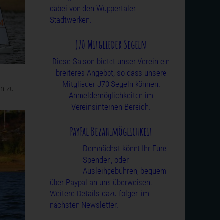
dabei von den Wuppertaler
Stadtwerken.
J70 Mitglieder Segeln
Diese Saison bietet unser Verein ein
breiteres Angebot, so dass unsere
Mitglieder J70 Segeln können.
en zu
Anmeldemöglichkeiten im
Vereinsinternen Bereich.
PayPal Bezahlmöglichkeit
Demnächst könnt Ihr Eure
Spenden, oder
Ausleihgebühren, bequem
über Paypal an uns überweisen.
Weitere Details dazu folgen im
nächsten Newsletter.