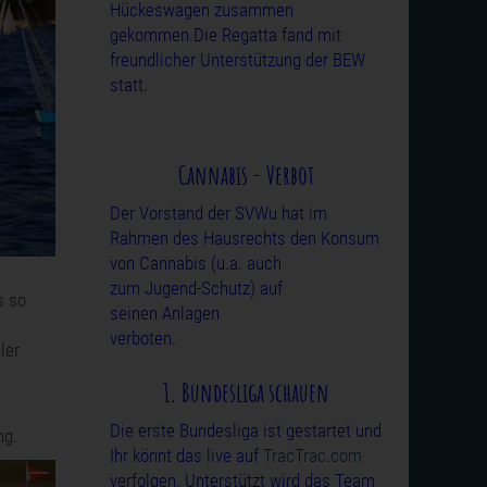
Hückeswagen zusammen
gekommen.Die Regatta fand mit
freundlicher Unterstützung
der BEW
statt.
Cannabis - Verbot
Der Vorstand der SVWu hat im
Rahmen des Hausrechts den Konsum
von
Cannabis (u.a. auch
zum Jugend-Schutz) auf
s so
seinen Anlagen
verboten.
ler
1. Bundesliga schauen
Die erste Bundesliga ist gestartet und
ng.
Ihr könnt das live auf
TracTrac.com
verfolgen. Unterstützt wird das Team