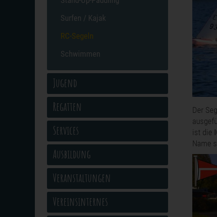
Stand-Up-Paddling
Surfen / Kajak
RC-Segeln
Schwimmen
Jugend
Regatten
Der Seg
ausgefü
Services
ist die
Name sc
Ausbildung
Veranstaltungen
Vereinsinternes