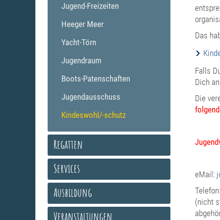
Jugend-Freizeiten
entspre
organis
Heeger Meer
Das hab
Yacht-Törn
Kind
Jugendraum
Falls D
Boots-Patenschaften
Dich an
Jugendausschuss
Die ver
folgen
Kindeswohl/-schutz
Regatten
Jugendv
Services
eMail:
Ausbildung
Telefon
(nicht 
abgehör
Veranstaltungen