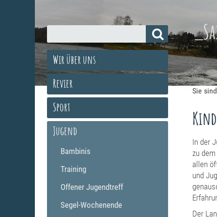
_Sa
Wir über uns
Revier
Sie sind
Sport
Kind
Jugend
In der 
Bambinis
zu dem 
allen ö
Training
und Jug
genauso
Offener Jugendtreff
Erfahru
Segel-Wochenende
Der Lan