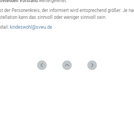
rtretenden Vorstand
weitergeleitet.
st der Personenkreis, der informiert wird entsprechend größer. Je n
stellation kann das sinnvoll oder weniger sinnvoll sein.
Mail:
kindeswohl@svwu.de