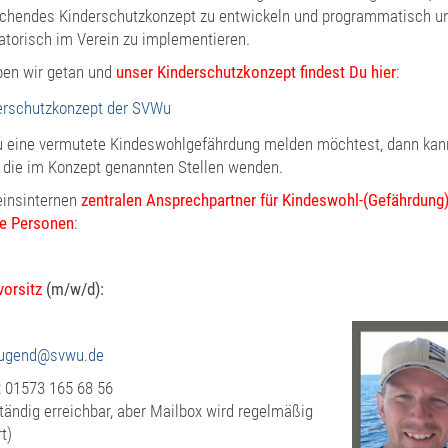
chendes Kinderschutzkonzept zu entwickeln und programmatisch u
atorisch im Verein zu implementieren.
en wir getan und
unser Kinderschutzkonzept findest Du hier
:
erschutzkonzept der SVWu
u eine vermutete Kindeswohlgefährdung melden möchtest, dann kan
 die im Konzept genannten Stellen wenden.
einsinternen
zentralen Ansprechpartner für Kindeswohl-(Gefährdung)
de Personen
:
orsitz
(m/w/d):
jugend@svwu.de
: 01573 165 68 56
ständig erreichbar, aber Mailbox wird regelmäßig
t)