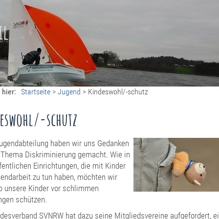
il
 hier:
Startseite
>
Jugend
>
Kindeswohl/-schutz
eswohl/-schutz
Jugendabteilung haben wir uns Gedanken
Thema Diskriminierung gemacht. Wie in
ffentlichen Einrichtungen, die mit Kinder
endarbeit zu tun haben, möchten wir
 unsere Kinder vor schlimmen
ngen schützen.
desverband SVNRW hat dazu seine Mitgliedsvereine aufgefordert, e