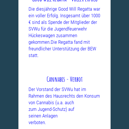
Die diesjährige Good Will Regatta war
ein voller Erfolg. Insgesamt über 1000
€ sind als Spende der Mitglieder der
SVWu für die Jugendfeuerwehr
Hückeswagen zusammen
gekommen.Die Regatta fand mit
freundlicher Unterstützung
der BEW
statt.
Cannabis - Verbot
Der Vorstand der SVWu hat im
Rahmen des Hausrechts den Konsum
von
Cannabis (u.a. auch
zum Jugend-Schutz) auf
seinen Anlagen
verboten.