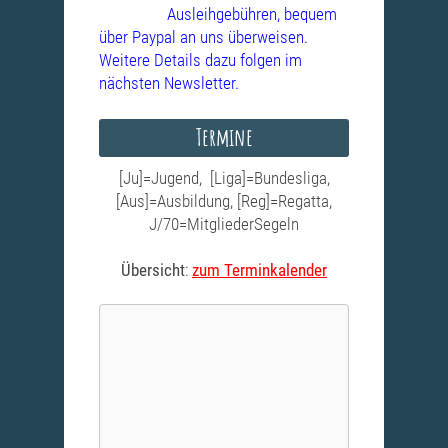
Ausleihgebühren, bequem
über Paypal an uns überweisen.
Weitere Details dazu folgen im
nächsten Newsletter.
Termine
[Ju]=Jugend, [Liga]=Bundesliga,
[Aus]=Ausbildung, [Reg]=Regatta,
J/70=MitgliederSegeln
Übersicht
:
zum Terminkalender