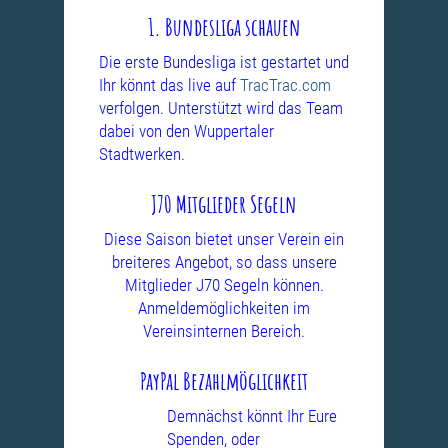
1. Bundesliga schauen
Die erste Bundesliga ist gestartet und
Ihr könnt das live auf
TracTrac.com
verfolgen. Unterstützt wird das Team
dabei von den Wuppertaler
Stadtwerken.
J70 Mitglieder Segeln
Diese Saison bietet unser Verein ein
breiteres Angebot, so dass unsere
Mitglieder J70 Segeln können.
Anmeldemöglichkeiten im
Vereinsinternen Bereich.
PayPal Bezahlmöglichkeit
Demnächst könnt Ihr Eure
Spenden, oder