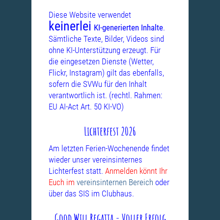
Diese Website verwendet
keinerlei
KI-generierten Inhalte
.
Sämtliche Texte, Bilder, Videos sind
ohne KI-Unterstützung erzeugt. Für
die eingesetzen Dienste (Wetter,
Flickr, Instagram) gilt das ebenfalls,
sofern die SVWu für den Inhalt
verantwortlich ist. (rechtl. Rahmen:
EU AI-Act Art. 50 KI-VO)
Lichterfest 2026
Am letzten Ferien-Wochenende findet
wieder unser vereinsinternes
Lichterfest statt.
Anmelden könnt Ihr
Euch im
vereinsinternen Bereich
oder
über das SIS im Clubhaus.
Good Will Regatta - Voller Erfolg