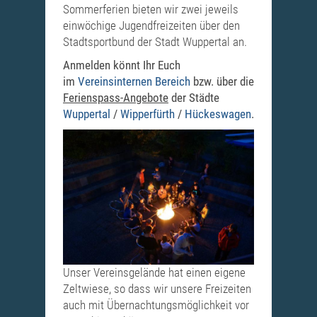
Sommerferien bieten wir zwei jeweils
einwöchige Jugendfreizeiten über den
Stadtsportbund der Stadt Wuppertal an.
Anmelden könnt Ihr Euch
im
Vereinsinternen Bereich
bzw. über die
Ferienspass-Angebote
der Städte
Wuppertal
/
Wipperfürth
/
Hückeswagen
.
Unser Vereinsgelände hat einen eigene
Zeltwiese, so dass wir unsere Freizeiten
auch mit Übernachtungsmöglichkeit vor