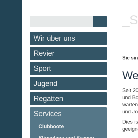
_S
Wir über uns
Revier
Sie si
Sport
Wer
Jugend
Seit 2
Regatten
und Bo
warten
und Jo
Services
Dies i
Clubboote
geeign
Slipanlage und Kranen