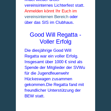
vereinsinternes Lichterfest statt.
Anmelden könnt Ihr Euch im
vereinsinternen Bereich
oder
über das SIS im Clubhaus.
Good Will Regatta -
Voller Erfolg
Die diesjährige Good Will
Regatta war ein voller Erfolg.
Insgesamt über 1000 € sind als
Spende der Mitglieder der SVWu
für die Jugendfeuerwehr
Hückeswagen zusammen
gekommen.Die Regatta fand mit
freundlicher Unterstützung
der
BEW statt.