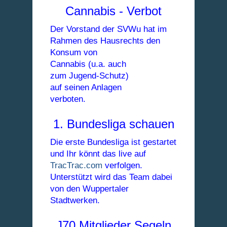
Cannabis - Verbot
Der Vorstand der SVWu hat im
Rahmen des Hausrechts den
Konsum von
Cannabis (u.a. auch
zum Jugend-Schutz)
auf seinen Anlagen
verboten.
1. Bundesliga schauen
Die erste Bundesliga ist gestartet
und Ihr könnt das live auf
TracTrac.com
verfolgen.
Unterstützt wird das Team dabei
von den Wuppertaler
Stadtwerken.
J70 Mitglieder Segeln