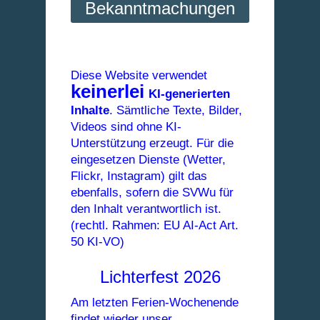
Bekanntmachungen
Diese Website verwendet
keinerlei
KI-generierten
Inhalte
. Sämtliche Texte, Bilder,
Videos sind ohne KI-
Unterstützung erzeugt. Für die
eingesetzen Dienste (Wetter,
Flickr, Instagram) gilt das
ebenfalls, sofern die SVWu für
den Inhalt verantwortlich ist.
(rechtl. Rahmen: EU AI-Act Art.
50 KI-VO)
Lichterfest 2026
Am letzten Ferien-Wochenende
findet wieder unser