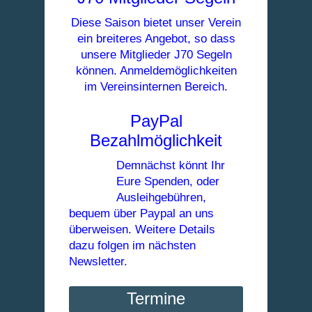
Diese Saison bietet unser Verein
ein breiteres Angebot, so dass
unsere Mitglieder J70 Segeln
können. Anmeldemöglichkeiten
im Vereinsinternen Bereich.
PayPal
Bezahlmöglichkeit
Demnächst könnt Ihr
Eure Spenden, oder
Ausleihgebühren,
bequem über Paypal an uns
überweisen. Weitere Details
dazu folgen im nächsten
Newsletter.
Termine