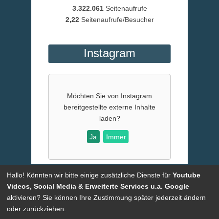
3.322.061
Seitenaufrufe
2,22
Seitenaufrufe/Besucher
Instagram
Möchten Sie von
Instagram
bereitgestellte externe Inhalte
laden?
Ja
Immer
Hallo! Könnten wir bitte einige zusätzliche Dienste für
Youtube
Powered by
CMSimple
| Template:
ge-webdesign.de
|
Login
Videos, Social Media & Erweiterte Services u.a. Google
aktivieren? Sie können Ihre Zustimmung später jederzeit ändern
oder zurückziehen.